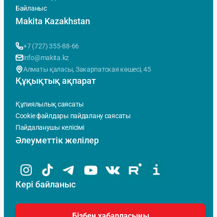
Байланыс
Makita Kazakhstan
+7 (727) 355-88-66
info@makita.kz
Алматы қаласы, Закарпатская көшесi, 45
Құқықтық ақпарат
Құпиялылық саясаты
Cookie файлдары пайдалану саясаты
Пайдаланушы келісімі
Әлеуметтік желілер
Кері байланыс
Бізбен хабарласыңы