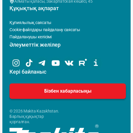
Алматы қаласы, Закарпатская көшесi, 45
Құқықтық ақпарат
Құпиялылық саясаты
Cookie файлдары пайдалану саясаты
Пайдаланушы келісімі
Әлеуметтік желілер
Кері байланыс
Бізбен хабарласыңы
© 2026 Makita Kazakhstan.
Барлық құқықтар
қорғалған.