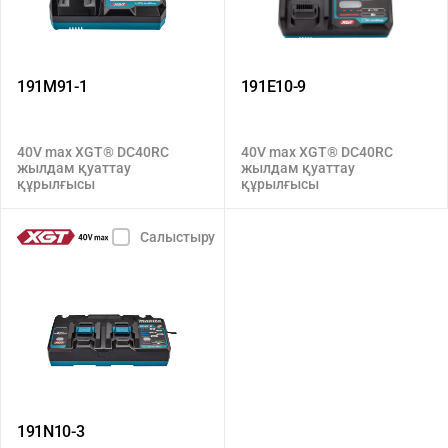
191M91-1
191E10-9
40V max XGT® DC40RC
40V max XGT® DC40RC
жылдам қуаттау
жылдам қуаттау
құрылғысы
құрылғысы
Салыстыру
191N10-3