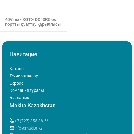
40V max XGT® DC40RB екі
портты қуаттау құрылғысы
Навигация
Каталог
Технологиялар
Сервис
Компания туралы
Байланыс
Makita Kazakhstan
+7 (727) 355-88-66
info@makita.kz