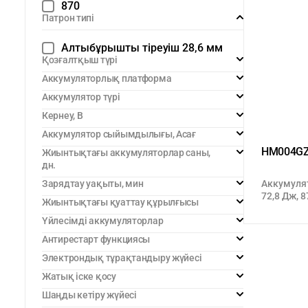
870
Патрон типі
Алтыбұрышты тіреуіш 28,6 мм
Қозғалтқыш түрі
Аккумуляторлық платформа
Аккумулятор түрі
Кернеу, В
Аккумулятор сыйымдылығы, Aсағ
HM004G
Жиынтықтағы аккумуляторлар саны,
дн.
Зарядтау уақыты, мин
Аккумулят
72,8 Дж, 
Жиынтықтағы қуаттау құрылғысы
Үйлесімді аккумуляторлар
Антирестарт функциясы
Электрондық тұрақтандыру жүйесі
Жатық іске қосу
Шаңды кетіру жүйесі