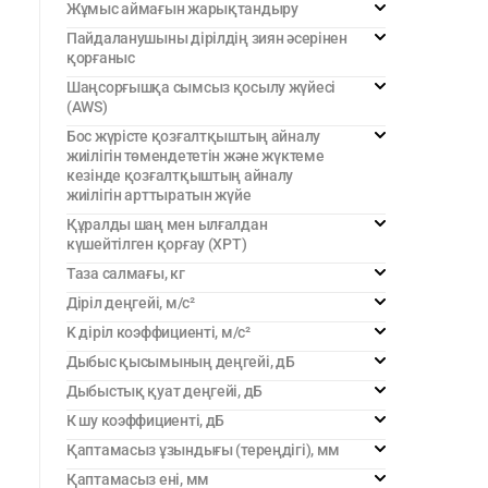
Жұмыс аймағын жарықтандыру
Пайдаланушыны дірілдің зиян әсерінен
қорғаныс
Шаңсорғышқа сымсыз қосылу жүйесі
(AWS)
Бос жүрісте қозғалтқыштың айналу
жиілігін төмендететін және жүктеме
кезінде қозғалтқыштың айналу
жиілігін арттыратын жүйе
Құралды шаң мен ылғалдан
күшейтілген қорғау (XPT)
Таза салмағы, кг
Діріл деңгейі, м/с²
K діріл коэффициенті, м/с²
Дыбыс қысымының деңгейі, дБ
Дыбыстық қуат деңгейі, дБ
К шу коэффициенті, дБ
Қаптамасыз ұзындығы (тереңдігі), мм
Қаптамасыз ені, мм