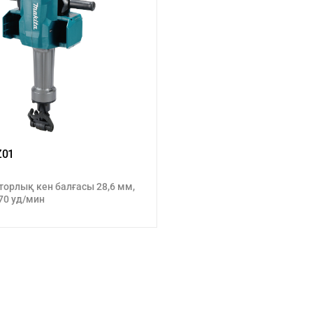
Z01
орлық кен балғасы 28,6 мм,
870 уд/мин