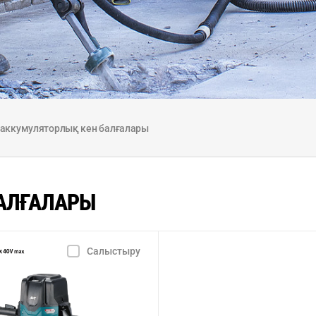
 аккумуляторлық кен балғалары
БАЛҒАЛАРЫ
Салыстыру