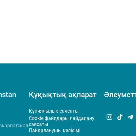
hstan
Құқықтық ақпарат
Әлеуметт
Құпиялылық саясаты
Cookie файлдары пайдалану
саясаты
акарпатская
Пайдаланушы келісімі