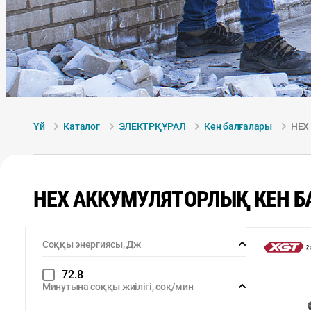
Үй
Каталог
ЭЛЕКТРҚҰРАЛ
Кен балғалары
HEX
HEX АККУМУЛЯТОРЛЫҚ КЕН 
Соққы энергиясы, Дж
72.8
Минутына соққы жиілігі, соқ/мин