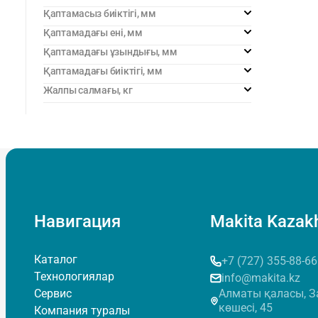
Қаптамасыз биіктігі, мм
Қаптамадағы ені, мм
Қаптамадағы ұзындығы, мм
Қаптамадағы биіктігі, мм
Жалпы салмағы, кг
Навигация
Makita Kazak
Каталог
+7 (727) 355-88-66
Технологиялар
info@makita.kz
Сервис
Алматы қаласы, З
көшесi, 45
Компания туралы