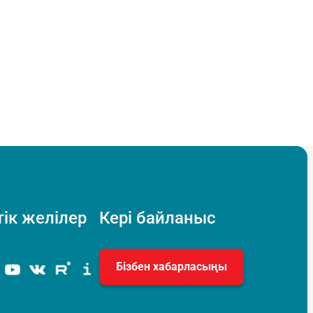
ік желілер
Кері байланыс
Бізбен хабарласыңы