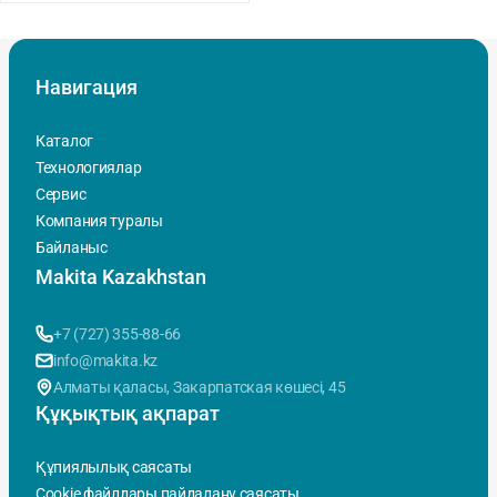
Навигация
Каталог
Технологиялар
Сервис
Компания туралы
Байланыс
Makita Kazakhstan
+7 (727) 355-88-66
info@makita.kz
Алматы қаласы, Закарпатская көшесi, 45
Құқықтық ақпарат
Құпиялылық саясаты
Cookie файлдары пайдалану саясаты