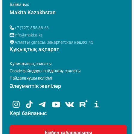
Байланыс
Makita Kazakhstan
+7 (727) 355-88-66
info@makita.kz
Алматы қаласы, Закарпатская көшесi, 45
Құқықтық ақпарат
Құпиялылық саясаты
Cookie файлдары пайдалану саясаты
Пайдаланушы келісімі
Әлеуметтік желілер
Кері байланыс
Бізбен хабарласыңы