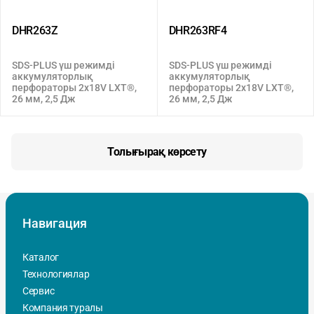
DHR263Z
DHR263RF4
SDS-PLUS үш режимді
SDS-PLUS үш режимді
аккумуляторлық
аккумуляторлық
перфораторы 2x18V LXT®,
перфораторы 2x18V LXT®,
26 мм, 2,5 Дж
26 мм, 2,5 Дж
Толығырақ көрсету
Навигация
Каталог
Технологиялар
Сервис
Компания туралы