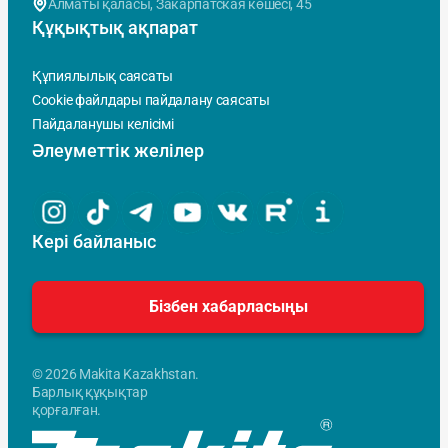
Алматы қаласы, Закарпатская көшесi, 45
Құқықтық ақпарат
Құпиялылық саясаты
Cookie файлдары пайдалану саясаты
Пайдаланушы келісімі
Әлеуметтік желілер
Кері байланыс
Бізбен хабарласыңы
© 2026 Makita Kazakhstan.
Барлық құқықтар
қорғалған.