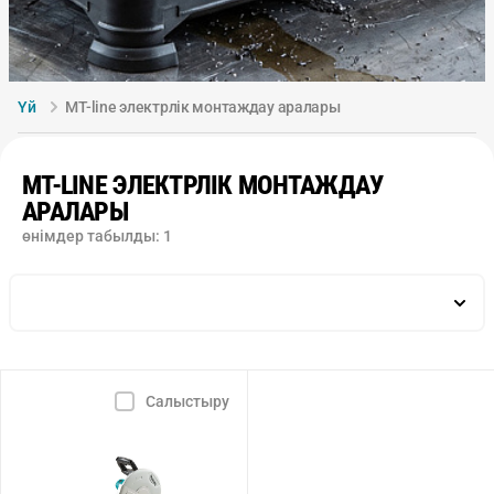
Үй
MT-line электрлік монтаждау аралары
MT-LINE ЭЛЕКТРЛІК МОНТАЖДАУ
АРАЛАРЫ
өнімдер табылды:
1
Бетонда бұрғылаудың максималды диаметрі, мм
Салыстыру