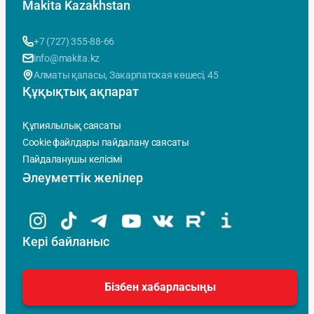
Makita Kazakhstan
+7 (727) 355-88-66
info@makita.kz
Алматы қаласы, Закарпатская көшесi, 45
Құқықтық ақпарат
Құпиялылық саясаты
Cookie файлдары пайдалану саясаты
Пайдаланушы келісімі
Әлеуметтік желілер
Кері байланыс
Бізбен хабарласыңы