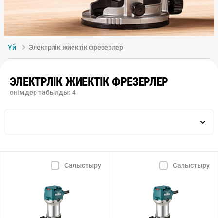
Үй
Электрлік жиектік фрезерлер
ЭЛЕКТРЛІК ЖИЕКТІК ФРЕЗЕРЛЕР
өнімдер табылды:
4
жиектік базамен жонғылау тереңдігі, мм
батпалы базамен жонғылау тереңдігі, мм
Айналымдар санын электрондық реттеу
Салыстыру
Салыстыру