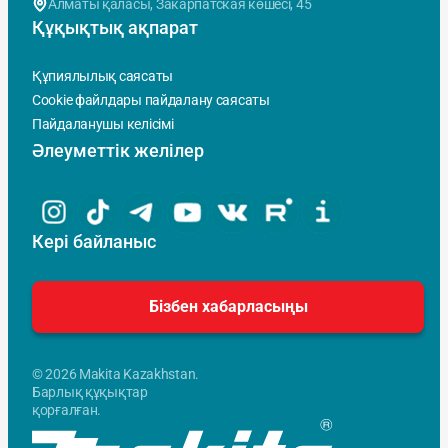
Алматы қаласы, Закарпатская көшесi, 45
Құқықтық ақпарат
Құпиялылық саясаты
Cookie файлдары пайдалану саясаты
Пайдаланушы келісімі
Әлеуметтік желілер
Кері байланыс
Бізбен хабарласыңы
© 2026 Makita Kazakhstan.
Барлық құқықтар
қорғалған.