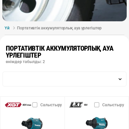
Үй
Портативтік аккумуляторлық ауа үрлегіштер
ПОРТАТИВТІК АККУМУЛЯТОРЛЫҚ АУА
ҮРЛЕГІШТЕР
өнімдер табылды:
2
Жиынтықтағы аккумуляторлар саны, дн.
Айналымдар санын электрондық реттеу
Салыстыру
Салыстыру