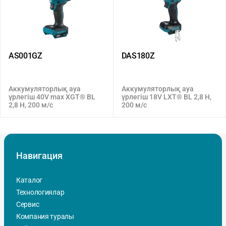
AS001GZ
DAS180Z
Аккумуляторлық ауа
Аккумуляторлық ауа
үрлегіш 40V max XGT® BL
үрлегіш 18V LXT® BL 2,8 H,
2,8 H, 200 м/с
200 м/с
Навигация
Каталог
Технологиялар
Сервис
Компания туралы