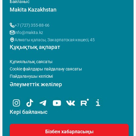
Байланыс
Makita Kazakhstan
+7 (727) 355-88-66
info@makita.kz
Алматы қаласы, Закарпатская көшесi, 45
Құқықтық ақпарат
Құпиялылық саясаты
Cookie файлдары пайдалану саясаты
Пайдаланушы келісімі
Әлеуметтік желілер
Кері байланыс
Бізбен хабарласыңы