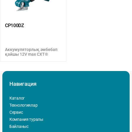
CP100DZ
Аккумуляторлық әмбебап
қайшы 12V max CXT®
Навигация
Каталог
Технологиялар
Сервис
Компания туралы
Байланыс