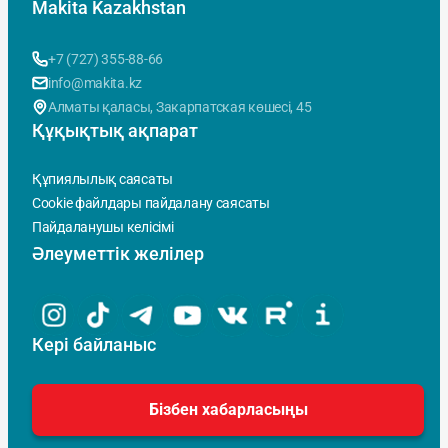
Makita Kazakhstan
+7 (727) 355-88-66
info@makita.kz
Алматы қаласы, Закарпатская көшесi, 45
Құқықтық ақпарат
Құпиялылық саясаты
Cookie файлдары пайдалану саясаты
Пайдаланушы келісімі
Әлеуметтік желілер
Кері байланыс
Бізбен хабарласыңы