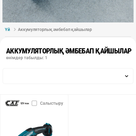
Үй
Аккумуляторлық әмбебап қайшылар
АККУМУЛЯТОРЛЫҚ ӘМБЕБАП ҚАЙШЫЛАР
өнімдер табылды:
1
Бір аккумулятор қуатындағы атулар саны, дн.
Жиынтықтағы аккумуляторлар саны, дн.
Салыстыру