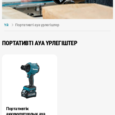
Үй
Портативті ауа үрлегіштер
ПОРТАТИВТІ АУА ҮРЛЕГІШТЕР
Портативтік
аккумуляторлық ауа