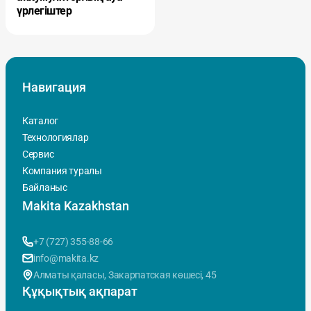
үрлегіштер
Навигация
Каталог
Технологиялар
Сервис
Компания туралы
Байланыс
Makita Kazakhstan
+7 (727) 355-88-66
info@makita.kz
Алматы қаласы, Закарпатская көшесi, 45
Құқықтық ақпарат