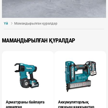
Үй
Мамандырылған қүралдар
МАМАНДЫРЫЛҒАН ҚҮРАЛДАР
Арматураны байлауға
Аккумуляторлық
арналған
сұққыш қаққыштар