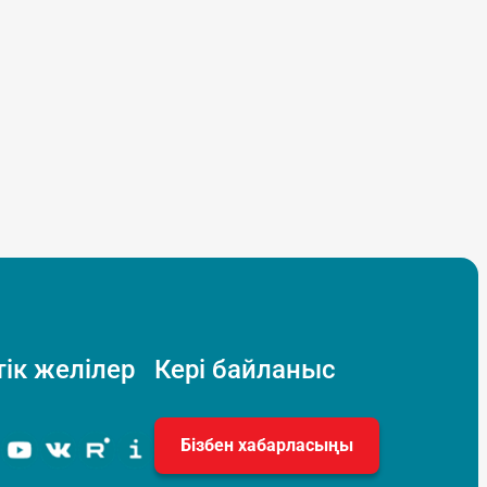
ік желілер
Кері байланыс
Бізбен хабарласыңы