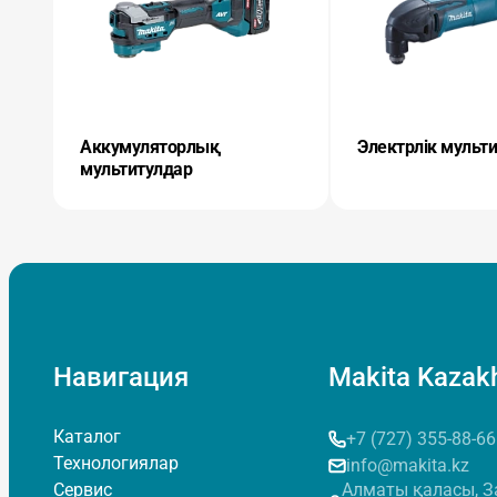
Аккумуляторлық
Электрлік мульт
мультитулдар
Навигация
Makita Kazak
Каталог
+7 (727) 355-88-66
Технологиялар
info@makita.kz
Сервис
Алматы қаласы, З