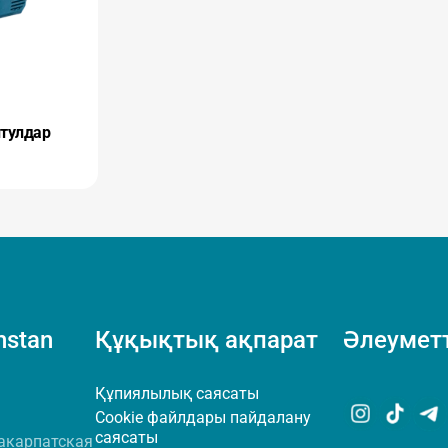
итулдар
hstan
Құқықтық ақпарат
Әлеуметт
Құпиялылық саясаты
Cookie файлдары пайдалану
саясаты
акарпатская