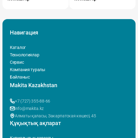
Навигация
Каталог
Технологиялар
Сервис
Компания туралы
Байланыс
Makita Kazakhstan
+7 (727) 355-88-66
info@makita.kz
Алматы қаласы, Закарпатская көшесi, 45
Құқықтық ақпарат