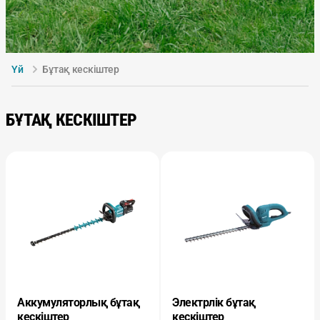
Үй
Бұтақ кескіштер
БҰТАҚ КЕСКІШТЕР
Аккумуляторлық бұтақ
Электрлік бұтақ
кескіштер
кескіштер