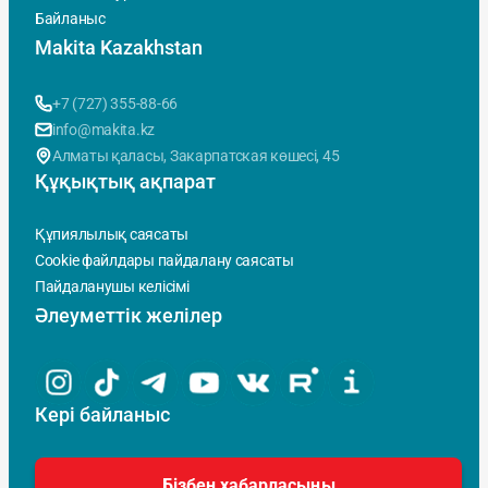
Байланыс
Makita Kazakhstan
+7 (727) 355-88-66
info@makita.kz
Алматы қаласы, Закарпатская көшесi, 45
Құқықтық ақпарат
Құпиялылық саясаты
Cookie файлдары пайдалану саясаты
Пайдаланушы келісімі
Әлеуметтік желілер
Кері байланыс
Бізбен хабарласыңы