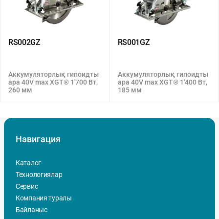
RS002GZ
RS001GZ
Аккумуляторлық гипоидты
Аккумуляторлық гипоидты
ара 40V max XGT® 1'700 Вт,
ара 40V max XGT® 1'400 Вт,
260 мм
185 мм
Навигация
Каталог
Технологиялар
Сервис
Компания туралы
Байланыс