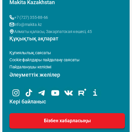
Makita Kazakhstan
+7 (727) 355-88-66
info@makita.kz
Алматы қаласы, Закарпатская көшесi, 45
Құқықтық ақпарат
Құпиялылық саясаты
Cookie файлдары пайдалану саясаты
Пайдаланушы келісімі
Әлеуметтік желілер
Кері байланыс
Бізбен хабарласыңы