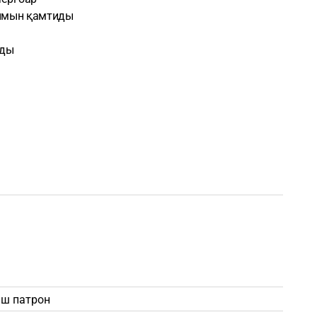
қымын қамтиды
ады
ш патрон