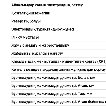
Айналымдар санын электрондық реттеу
Қозғалтқыш тежегіші
Реверстің болуы
Электрондық тұрақтандыру жүйесі
Ілінісу муфтасы
Жұмыс аймағын жарықтандыру
Жабдықты құралсыз өзгерту
Құралды шаң мен ылғалдан күшейтілген қорғау (XPT
Кептелу кезінде пайдаланушыны жұлқынудан қорғау
Бұрғылаудың максималды диаметрі: Болат, мм
Бұрғылаудың максималды диаметрі: Ағаш, мм
Бұрғылаудың максималды диаметрі: Тәж, мм
Бұрғылаудың максималды диаметрі: Ағаш бойынша 