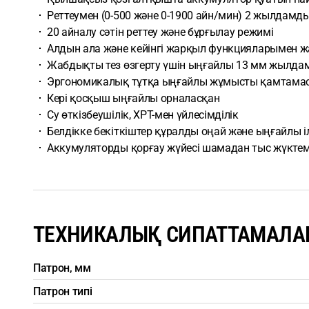
Реттеумен (0-500 және 0-1900 айн/мин) 2 жылдам
20 айналу сәтін реттеу және бұрғылау режимі
Алдын ала және кейінгі жарқыл функцияларыме
Жабдықты тез өзгерту үшін ыңғайлы 13 мм жылда
Эргономикалық тұтқа ыңғайлы жұмысты қамтамас
Кері қосқыш ыңғайлы орналасқан
Су өткізбеушілік, XPT-мен үйлесімділік
Белдікке бекіткіштер құралды оңай және ыңғайлы іл
Аккумуляторды қорғау жүйесі шамадан тыс жүктем
ТЕХНИКАЛЫҚ СИПАТТАМАЛА
Патрон, мм
Патрон типі