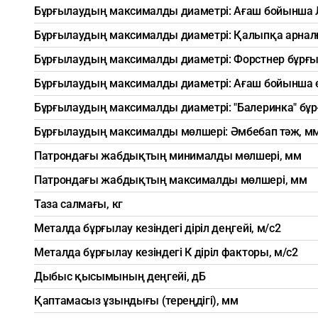
Бұрғылаудың максималды диаметрі: Ағаш бойынша 
Бұрғылаудың максималды диаметрі: Қалыпқа арналғ
Бұрғылаудың максималды диаметрі: Форстнер бұрғ
Бұрғылаудың максималды диаметрі: Ағаш бойынша өз
Бұрғылаудың максималды диаметрі: "Балеринка" бұ
Бұрғылаудың максималды мөлшері: Әмбебап тәж, м
Патрондағы жабдықтың минималды мөлшері, мм
Патрондағы жабдықтың максималды мөлшері, мм
Таза салмағы, кг
Металда бұрғылау кезіндегі діріл деңгейі, м/с2
Металда бұрғылау кезіндегі К діріл факторы, м/с2
Дыбыс қысымының деңгейі, дБ
Қаптамасыз ұзындығы (тереңдігі), мм