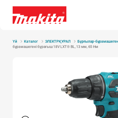
Үй
Каталог
ЭЛЕКТРҚҰРАЛ
Бұрғылар-бұрамашеген
бұрамашегені бұрағыш 18V LXT® BL, 13 мм, 65 Нм