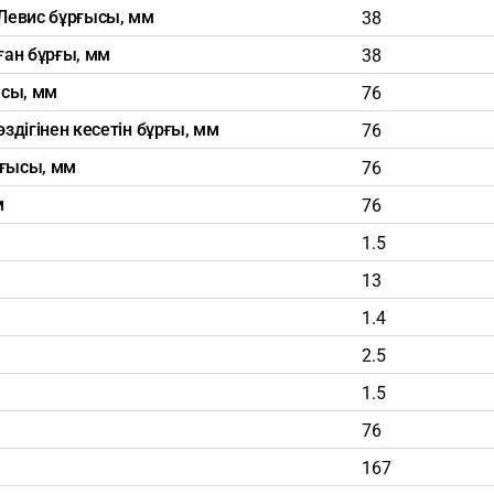
Левис бұрғысы, мм
38
ан бұрғы, мм
38
ысы, мм
76
дігінен кесетін бұрғы, мм
76
рғысы, мм
76
м
76
1.5
13
1.4
2.5
1.5
76
167