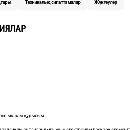
тары
Техникалық сипаттамалар
Жүктеулер
ЦИЯЛАР
л және ықшам құрылым
далануды оңтайландыру үшін электронды басқару элементт