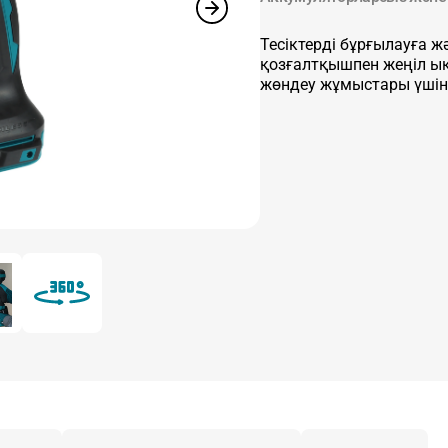
Тесіктерді бұрғылауға ж
қозғалтқышпен жеңіл ық
жөндеу жұмыстары үшін