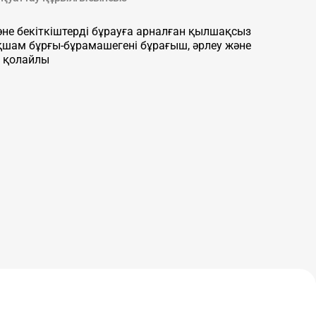
әне бекіткіштерді бұрауға арналған қылшақсыз
шам бұрғы-бұрамашегені бұрағыш, әрлеу және
 қолайлы