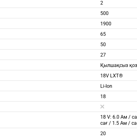
2
500
1900
65
50
27
Қылшақсыз қо
18V LXT®
Li-Ion
18
18 V: 6.0 Ам / са
сағ / 1.5 Ам / са
20