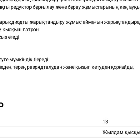
дықты редуктор бұрғылау және бұрау жұмыстарының кең ау
н жарықдиодты жарықтандыру жұмыс аймағын жарықтандыр
м қысқыш патрон
ыз етеді
уге мүмкіндік береді
еден, терең разрядталудан және қызып кетуден қорғайды.
Р
13
Жылдам қысқы