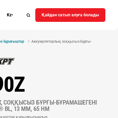
Kz
Қайдан сатып алуға болады
ні бұрағыштар
Аккумуляторлық соққысыз бұрғы-
90Z
 СОҚҚЫСЫЗ БҰРҒЫ-БҰРАМАШЕГЕНІ
 BL, 13 ММ, 65 НМ
 қуаттау құрылғысынсыз