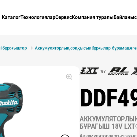
Каталог
Технологиялар
Сервис
Компания туралы
Байланыс
і бұрағыштар
Аккумуляторлық соққысыз бұрғылар-бұрамашеге
DDF4
АККУМУЛЯТОРЛЫҚ
БҰРАҒЫШ 18V LXT®
Аккумуляторларсыз және