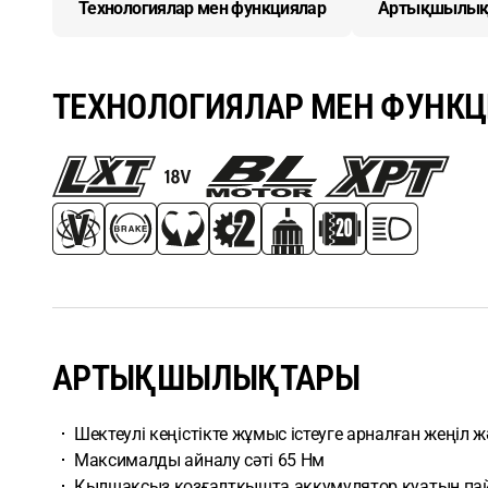
Технологиялар мен функциялар
Артықшылық
ТЕХНОЛОГИЯЛАР МЕН ФУНК
АРТЫҚШЫЛЫҚТАРЫ
Шектеулі кеңістікте жұмыс істеуге арналған жеңі
Максималды айналу сәті 65 Нм
Қылшақсыз қозғалтқышта аккумулятор қуатын пай