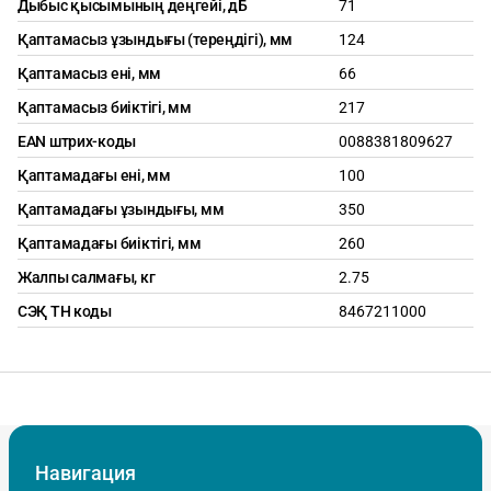
Дыбыс қысымының деңгейі, дБ
71
Қаптамасыз ұзындығы (тереңдігі), мм
124
Қаптамасыз ені, мм
66
Қаптамасыз биіктігі, мм
217
EAN штрих-коды
0088381809627
Қаптамадағы ені, мм
100
Қаптамадағы ұзындығы, мм
350
Қаптамадағы биіктігі, мм
260
Жалпы салмағы, кг
2.75
СЭҚ ТН коды
8467211000
Навигация