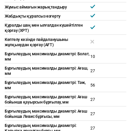
Жұмыс аймағын жарықтандыру
Жабдықты құралсыз өзгерту
Құралды шаң мен ылғалдан күшейтілген
қорғау (XPT)
Кептелу кезінде пайдаланушыны
жұлқынудан қорғау (AFT)
Бұрғылаудың максималды диаметрі: Болат,
10
мм
Бұрғылаудың максималды диаметрі: Ағаш,
27
мм
Бұрғылаудың максималды диаметрі: Тәж,
56
мм
Бұрғылаудың максималды диаметрі: Ағаш
27
бойынша қауырсын бұрғылау, мм
Бұрғылаудың максималды диаметрі: Ағаш
27
бойынша Левис бұрғысы, мм
Бұрғылаудың максималды диаметрі:
27
Қалыпқа арналған бұрғы, мм