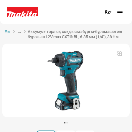
Kz
Үй
Аккумуляторлық соққысыз бұрғы-бұрамашегені
бұрағыш 12V max CXT® BL, 6.35 мм (1/4"), 38 Нм