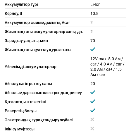
Аккумулятор түрі
Li-Ion
Кернеу, В
10.8
Аккумулятор сыйымдылығы, Aсағ
2
Жиынтықтағы аккумуляторлар саны, дн.
2
Зарядтау уақыты, мин
70
Жиынтықтағы қуаттау құрылғысы
12V max: 5.0 Ам /
сағ / 4.0 Ам / сағ /
Үйлесімді аккумуляторлар
2.0 Ам / сағ / 1.5
Ам / сағ
Айналу сәтін реттеу саны
20
Айналымдар санын электрондық реттеу
Қозғалтқыш тежегіші
Реверстің болуы
Электрондық тұрақтандыру жүйесі
Ілінісу муфтасы