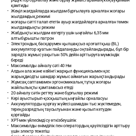
қамтиды
Жеңіл жағдайларда жылдам бұрғылауға арналған жоғары
жылдамдық режимі
жоғары сәтті талап ететін ауыр жағдайларға арналған төмен
жылдамдықты режим
Жабдықты жылдам өзгерту үшін ыңғайлы 6,35 мм
алтыбұрышты патрон
Электрондық басқарумен қылшақсыз қозғалтқыш (BL)
аккумулятор қуатын пайдалануды оңтайландырады, бұл бір
зарядта жұмыс уақытын 50% дейін арттыруға мүмкіндік
береді
Максималды айналу сәті 40 Нм
Алдын ала және кейінгі жарқыл функциясымен қос
жарықдиодты шамдар жұмыс аймағын жарықтандырады
Жұмсақ саптамамен эргономикалық тұтқа жоғары
жайлылықты қамтамасыз етеді
20 айналу сәтін реттеу және бұрғылау режимі
Кері ауыстырып-қосқыштың ыңғайлы орналасуы
Аккумуляторды қорғау жүйесі шамадан тыс жүктемеден,
терең разрядтың таусылуынан және қызып кетуден
қорғайды
XPT-мен үйлесімді су өткізбеушілік
Максималды өнімділік пен оператордың қауіпсіздігін арттыру
үшін электр тежегіш