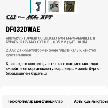
DF032DWAE
АККУМУЛЯТОРЛЫҚ СОҚҚЫСЫЗ БҰРҒЫ-БҰРАМАШЕГЕНІ
БҰРАҒЫШ 12V MAX CXT® BL, 6.35 ММ (1/4"), 38 НМ
2.0 Ас 2 аккумулятормен және пластикалық кейстегі
қуаттағышпен
Қылшақсыз қозғалтқышпен және шаң мен ылғалдан
күшейтілген қорғаныспен ультра ықшам жеңіл бұрғы-
бұрамашегені бұрағыш
Технологиялар мен функциялар
Артықшылықтары