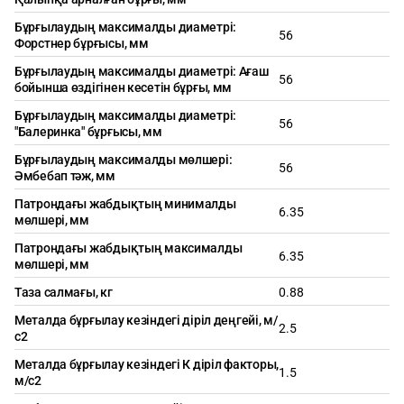
Бұрғылаудың максималды диаметрі:
56
Форстнер бұрғысы, мм
Бұрғылаудың максималды диаметрі: Ағаш
56
бойынша өздігінен кесетін бұрғы, мм
Бұрғылаудың максималды диаметрі:
56
"Балеринка" бұрғысы, мм
Бұрғылаудың максималды мөлшері:
56
Әмбебап тәж, мм
Патрондағы жабдықтың минималды
6.35
мөлшері, мм
Патрондағы жабдықтың максималды
6.35
мөлшері, мм
Таза салмағы, кг
0.88
Металда бұрғылау кезіндегі діріл деңгейі, м/
2.5
с2
Металда бұрғылау кезіндегі К діріл факторы,
1.5
м/с2