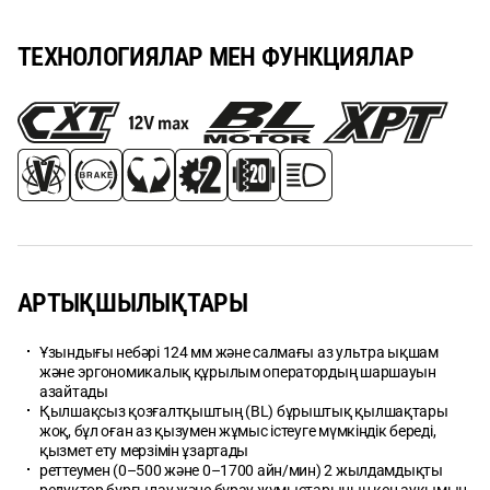
ТЕХНОЛОГИЯЛАР МЕН ФУНКЦИЯЛАР
АРТЫҚШЫЛЫҚТАРЫ
Ұзындығы небәрі 124 мм және салмағы аз ультра ықшам
және эргономикалық құрылым оператордың шаршауын
азайтады
Қылшақсыз қозғалтқыштың (BL) бұрыштық қылшақтары
жоқ, бұл оған аз қызумен жұмыс істеуге мүмкіндік береді,
қызмет ету мерзімін ұзартады
реттеумен (0–500 және 0–1700 айн/мин) 2 жылдамдықты
редуктор бұрғылау және бұрау жұмыстарының кең ауқымын