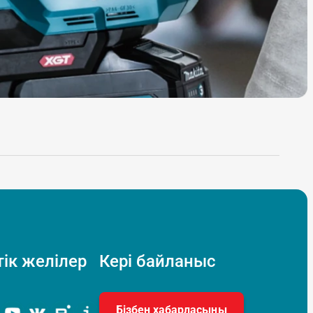
ік желілер
Кері байланыс
Бізбен хабарласыңы