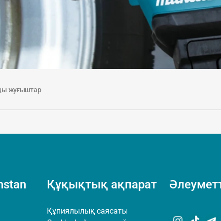
ды жуғыштар
hstan
Құқықтық ақпарат
Әлеуметт
Құпиялылық саясаты