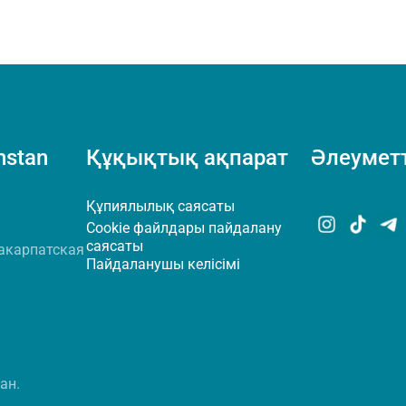
hstan
Құқықтық ақпарат
Әлеуметт
Құпиялылық саясаты
Cookie файлдары пайдалану
саясаты
акарпатская
Пайдаланушы келісімі
ан.