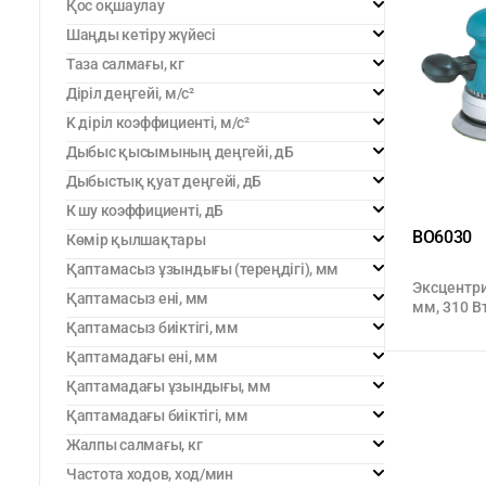
Қос оқшаулау
Шаңды кетіру жүйесі
Таза салмағы, кг
Діріл деңгейі, м/с²
K діріл коэффициенті, м/с²
Дыбыс қысымының деңгейі, дБ
Дыбыстық қуат деңгейі, дБ
К шу коэффициенті, дБ
BO6030
Көмір қылшақтары
Қаптамасыз ұзындығы (тереңдігі), мм
Эксцентр
Қаптамасыз ені, мм
мм, 310 В
Қаптамасыз биіктігі, мм
Қаптамадағы ені, мм
Қаптамадағы ұзындығы, мм
Қаптамадағы биіктігі, мм
Жалпы салмағы, кг
Частота ходов, ход/мин