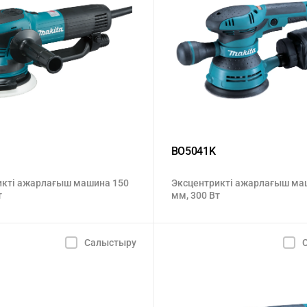
BO5041K
икті ажарлағыш машина 150
Эксцентрикті ажарлағыш ма
т
мм, 300 Вт
Салыстыру