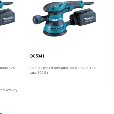
BO5041
шина 125
Эксцентрикті ажарлағыш машина 125
мм, 300 Вт
Салыстыру