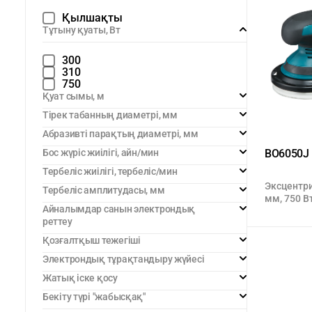
Қылшақты
Тұтыну қуаты, Вт
300
310
750
Қуат сымы, м
Тірек табанның диаметрі, мм
Абразивті парақтың диаметрі, мм
Бос жүріс жиілігі, айн/мин
BO6050J
Тербеліс жиілігі, тербеліс/мин
Эксцентр
Тербеліс амплитудасы, мм
мм, 750 В
Айналымдар санын электрондық
реттеу
Қозғалтқыш тежегіші
Электрондық тұрақтандыру жүйесі
Жатық іске қосу
Бекіту түрі "жабысқақ"