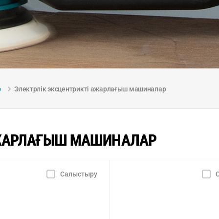
р
Электрлік эксцентрикті ажарлағыш машиналар
АЖАРЛАҒЫШ МАШИНАЛАР
Салыстыру