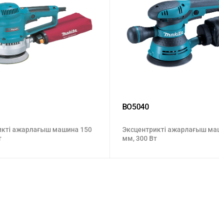
BO5040
икті ажарлағыш машина 150
Эксцентрикті ажарлағыш ма
т
мм, 300 Вт