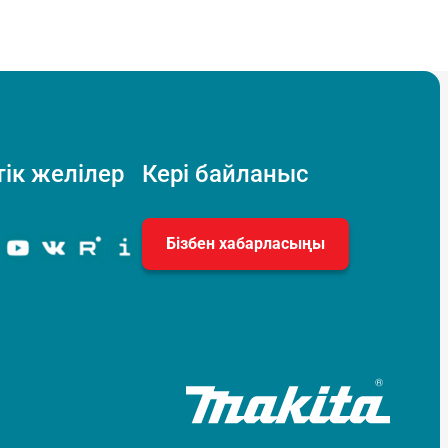
ік желілер
Кері байланыс
Бізбен хабарласыңы