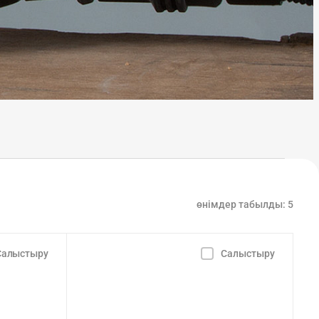
өнімдер табылды:
5
Салыстыру
Салыстыру