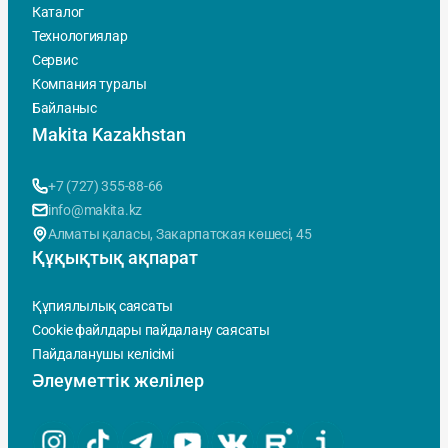
Каталог
Технологиялар
Сервис
Компания туралы
Байланыс
Makita Kazakhstan
+7 (727) 355-88-66
info@makita.kz
Алматы қаласы, Закарпатская көшесi, 45
Құқықтық ақпарат
Құпиялылық саясаты
Cookie файлдары пайдалану саясаты
Пайдаланушы келісімі
Әлеуметтік желілер